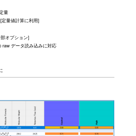
・定量
rd [定量値計算に利用]
索 [一部オプション]
カーの raw データ読み込みに対応
に