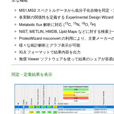
MS1,MS2 スペクトルデータから低分子化合物を同定
各実験の関係性を定義する Experimental Design Wiza
13
15
18
2
Metabolic flux 解析に対応 (
C,
N,
O,
H)
NIST, METLIN, HMDB, Lipid Maps などに対する検
ProteoWizard msconvert の利用により、主要メー
様々な統計解析とグラフ表示が可能
XLS フォーマットで結果内容を出力
無償 Viewer ソフトウェアを使って結果のシェアが容易
同定・定量結果を表示